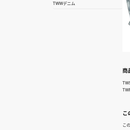
TWWデニム
商
TW
TW
こ
こ